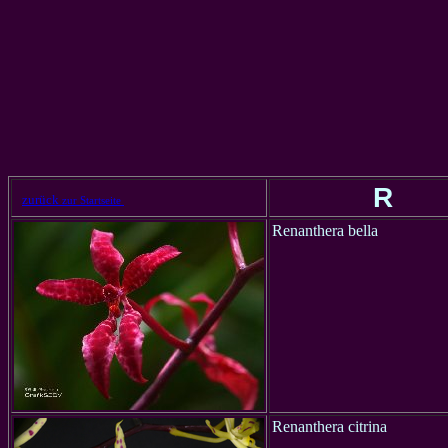
R
zurück
zur Startseite
Renanthera bella
Renanthera citrina