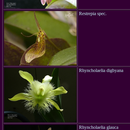
Restrepia spec.
Rhyncholaelia digbyana
Rhyncholaelia glauca